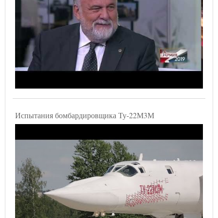
Испытания бомбардировщика Ту-22М3М