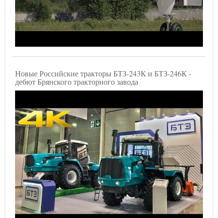
Новые Российские тракторы БТЗ-243К и БТЗ-246К -
дебют Брянского тракторного завода