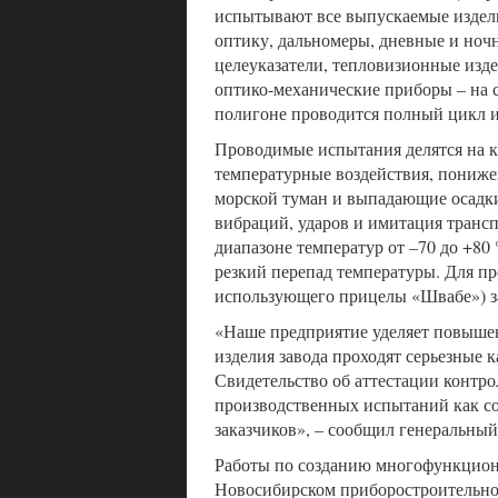
испытывают все выпускаемые издел
оптику, дальномеры, дневные и ноч
целеуказатели, тепловизионные изде
оптико-механические приборы – на 
полигоне проводится полный цикл 
Проводимые испытания делятся на к
температурные воздействия, понижен
морской туман и выпадающие осадки
вибраций, ударов и имитация трансп
диапазоне температур от –70 до +80
резкий перепад температуры. Для пр
использующего прицелы «Швабе») з
«Наше предприятие уделяет повыше
изделия завода проходят серьезные
Свидетельство об аттестации контр
производственных испытаний как со
заказчиков», – сообщил генеральны
Работы по созданию многофункцион
Новосибирском приборостроительном