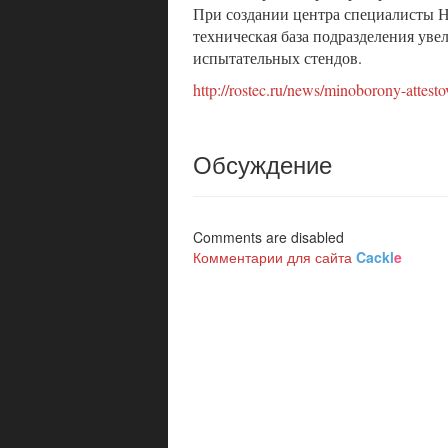
При создании центра специалисты Н
техническая база подразделения увел
испытательных стендов.
http://rostec.ru/news/minoborony-attesto
Обсуждение
Comments are disabled
Комментарии для сайта
Cackl
e