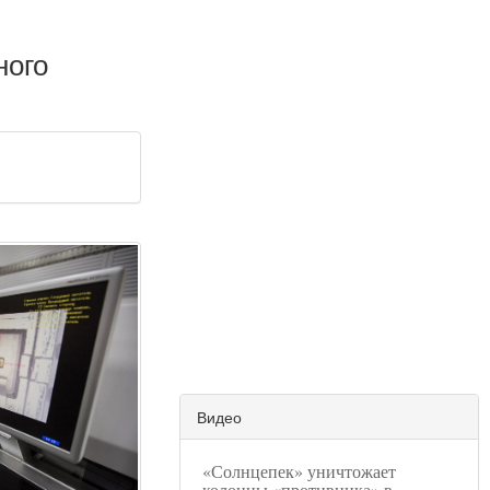
ного
Видео
«Солнцепек» уничтожает
колонны «противника» в