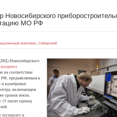
р Новосибирского приборостроитель
стацию МО РФ
мышленный комплекс
,
Сибирский
КИЦ) Новосибирского
)
холдинга
ю на соответствие
 РФ, предъявляемым к
 и калибровки
центра, включающем
же уровня земли,
е 15 тысяч единиц
елий.
е тестируют и