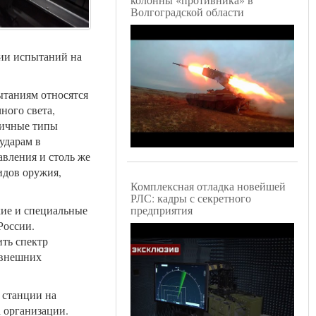
Волгоградской области
нии испытаний на
ытаниям относятся
ного света,
личные типы
ударам в
авления и столь же
идов оружия,
Комплексная отладка новейшей
РЛС: кадры с секретного
предприятия
кие и специальные
России.
ть спектр
 внешних
 станции на
 организации.