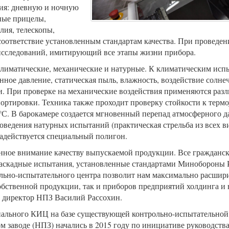
ия: дневную и ночную
ные прицелы,
лия, телескопы,
соответствие установленным стандартам качества. При проведе
исследований, имитирующий все этапы жизни прибора.
лиматические, механические и натурные. К климатическим исп
ное давление, статическая пыль, влажность, воздействие солнеч
. При проверке на механические воздействия применяются раз
ортировки. Техника также проходит проверку стойкости к термо
 °С. В барокамере создается мгновенный перепад атмосферного д
оведения натурных испытаний (практическая стрельба из всех в
адействуется специальный полигон.
нное внимание качеству выпускаемой продукции. Все гражданс
 каскадные испытания, установленные стандартами Минобороны 
ольно-испытательного центра позволит нам максимально расшири
бственной продукции, так и приборов предприятий холдинга и
й директор НПЗ Василий Рассохин.
ального КИЦ на базе существующей контрольно-испытательной
 заводе (НПЗ) начались в 2015 году по инициативе руководства