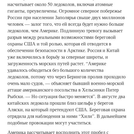
насчитывает около 50 ледоколов, включая атомные
гиганты, преувеличены. Огромное северное побережье
России при населении Заполярья свыше двух миллионов
человек — залог того, что ей всегда будет нужно больше
ледоколов, чем Америке. Подлинную тревогу вызывает
разрыв между реальными возможностями береговой
охраны США и той ролью, которая ей отводится в
обеспечении безопасности в Арктике. Россия и Китай
уже включились в борьбу за северные широты, и
загруженность морских путей растет. “Америке
удавалось обходиться без большого количества
ледоколов, потому что через Берингов пролив проходило
очень мало судов, — объясняет бывший военно-морской
атташе американского посольства в Хельсинки Питер
Рыбски. — Но ситуация быстро меняется”. В августе два
китайских ледокола прошли близ шельфа у берегов
Аляски, на который претендуют США. Береговая охрана
отрядила для наблюдения за ними “Хили”. В дальнейшем
подобные провокации могут участиться.
Америка рассчитывает восполнить этот пробел с