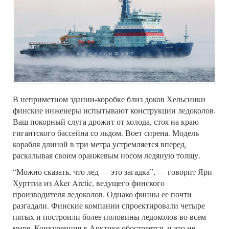
В неприметном здании-коробке близ доков Хельсинки
финские инженеры испытывают конструкции ледоколов.
Ваш покорный слуга дрожит от холода, стоя на краю
гигантского бассейна со льдом. Воет сирена. Модель
корабля длиной в три метра устремляется вперед,
раскалывая своим оранжевым носом ледяную толщу.
“Можно сказать, что лед — это загадка”, — говорит Яри
Хурттиа из Aker Arctic, ведущего финского
производителя ледоколов. Однако финны ее почти
разгадали. Финские компании спроектировали четыре
пятых и построили более половины ледоколов во всем
мире. Конкуренция в Арктике обостряется, и это не