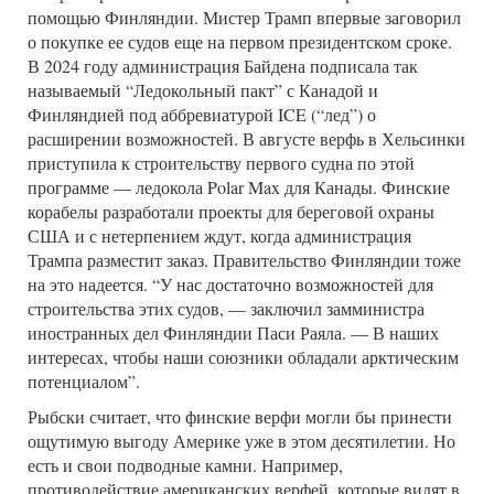
помощью Финляндии. Мистер Трамп впервые заговорил
о покупке ее судов еще на первом президентском сроке.
В 2024 году администрация Байдена подписала так
называемый “Ледокольный пакт” с Канадой и
Финляндией под аббревиатурой ICE (“лед”) о
расширении возможностей. В августе верфь в Хельсинки
приступила к строительству первого судна по этой
программе — ледокола Polar Max для Канады. Финские
корабелы разработали проекты для береговой охраны
США и с нетерпением ждут, когда администрация
Трампа разместит заказ. Правительство Финляндии тоже
на это надеется. “У нас достаточно возможностей для
строительства этих судов, — заключил замминистра
иностранных дел Финляндии Паси Раяла. — В наших
интересах, чтобы наши союзники обладали арктическим
потенциалом”.
Рыбски считает, что финские верфи могли бы принести
ощутимую выгоду Америке уже в этом десятилетии. Но
есть и свои подводные камни. Например,
противодействие американских верфей, которые видят в