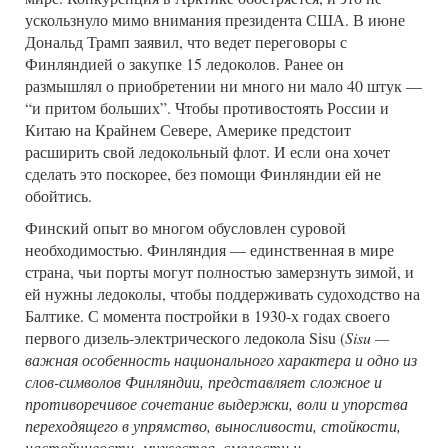
ускользнуло мимо внимания президента США. В июне
Дональд Трамп заявил, что ведет переговоры с
Финляндией о закупке 15 ледоколов. Ранее он
размышлял о приобретении ни много ни мало 40 штук —
“и притом больших”. Чтобы противостоять России и
Китаю на Крайнем Севере, Америке предстоит
расширить свой ледокольный флот. И если она хочет
сделать это поскорее, без помощи Финляндии ей не
обойтись.
Финский опыт во многом обусловлен суровой
необходимостью. Финляндия — единственная в мире
страна, чьи порты могут полностью замерзнуть зимой, и
ей нужны ледоколы, чтобы поддерживать судоходство на
Балтике. С момента постройки в 1930-х годах своего
первого дизель-электрического ледокола Sisu (
Sisu —
важная особенность национального характера и одно из
слов-символов Финляндии, представляет сложное и
противоречивое сочетание выдержки, воли и упорства
переходящего в упрямство, выносливости, стойкости,
настойчивости, мужества, смелости и