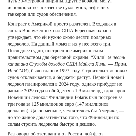
путь 50-метровой ширины. Другие корабли могут
использоваться в качестве сухогрузов, нефтяных
танкеров или судов обеспечения.
Контраст с Америкой просто разителен. Входящая в
состав Вооруженных сил США Береговая охрана
утверждает, что ей нужно около десяти полярных
ледоколов. На данный момент их у нее всего три.
Последнее судно, построенное американским
правительством для береговой охраны, “Хили” (
в честь
капитана Службы доходов США Майкла Хили.
—
Прим.
ИноСМИ
), было сдано в 1997 году. Строительство новых
судов откладывается, а бюджеты растут. Первый новый
ледокол планировался в 2024 году, однако прибудет не
раньше 2029 года и обойдется в 1,9 миллиарда долларов.
Новейший ледокол Финляндии Polaris был построен за
три года за 125 миллионов евро (147 миллионов
долларов). Да, он меньше, чем хотелось бы Америке, —
но это живое доказательство того, что Финляндии по
силам строить ледоколы быстро и дешево.
Разговоры об отставании от России, чей флот