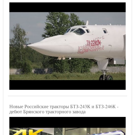
Новые Российские тракторы БТЗ-243К и БТЗ-246К -
дебют Брянского тракторного завода