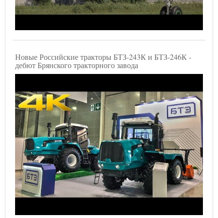
Новые Российские тракторы БТЗ-243К и БТЗ-246К -
дебют Брянского тракторного завода