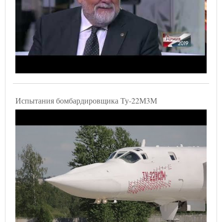
Испытания бомбардировщика Ту-22М3М