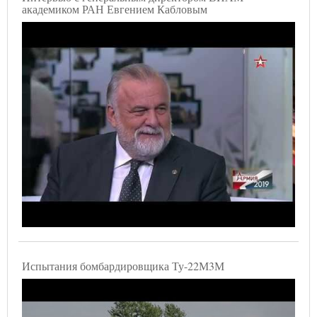
академиком РАН Евгением Кабловым
Испытания бомбардировщика Ту-22М3М