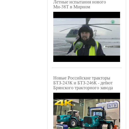
Летные испытания нового
Ми-38Т в Мирном
Новые Российские тракторы
БТЗ-243К и БТЗ-246К - дебют
Брянского тракторного завода