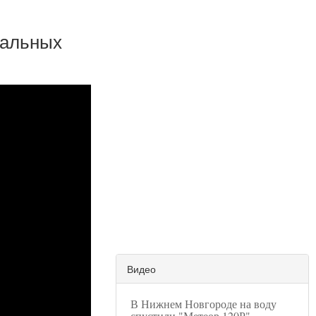
вальных
Видео
В Нижнем Новгороде на воду
спустили "Метеор 120Р"