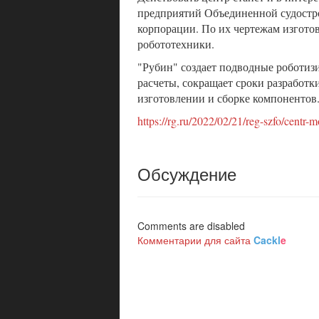
предприятий Объединенной судостр
корпорации. По их чертежам изгото
робототехники.
"Рубин" создает подводные роботиз
расчеты, сокращает сроки разработк
изготовлении и сборке компонентов
https://rg.ru/2022/02/21/reg-szfo/centr-
Обсуждение
Comments are disabled
Комментарии для сайта
Cackl
e