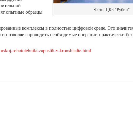
оительной
Фото: ЦКБ "Рубин"
вят опытные образцы
ированные комплексы в полностью цифровой среде. Это значите
и и позволяет проводить необходимые операции практически без
.
morskoj-robototehniki-zapustili-v-kronshtadte.html