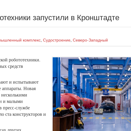
отехники запустили в Кронштадте
мышленный комплекс
,
Судостроение
,
Северо-Западный
кой робототехники.
ных средств
рают и испытывают
 аппараты. Новая
д несколькими
и и малыми
в пресс-службе
ло ста конструкторов и
есах других