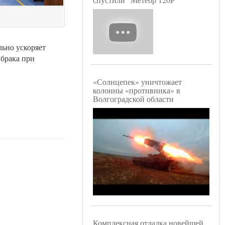
льно ускоряет
 брака при
«Солнцепек» уничтожает
колонны «противника» в
Волгоградской области
Комплексная отладка новейшей