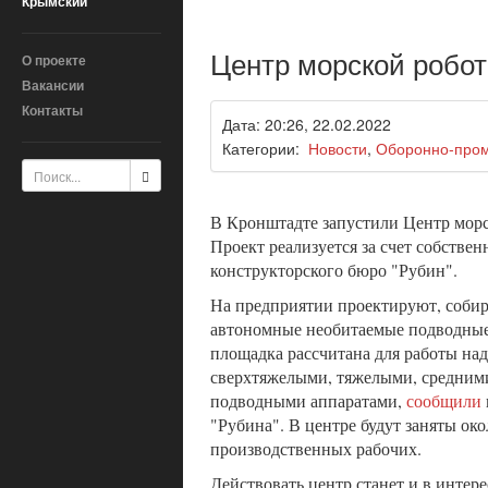
Крымский
Центр морской робот
О проекте
Вакансии
Контакты
Дата: 20:26, 22.02.2022
Категории:
Новости
,
Оборонно-про
В Кронштадте запустили Центр морс
Проект реализуется за счет собствен
конструкторского бюро "Рубин".
На предприятии проектируют, соби
автономные необитаемые подводные
площадка рассчитана для работы на
сверхтяжелыми, тяжелыми, средним
подводными аппаратами,
сообщили
"Рубина". В центре будут заняты око
производственных рабочих.
Действовать центр станет и в интер