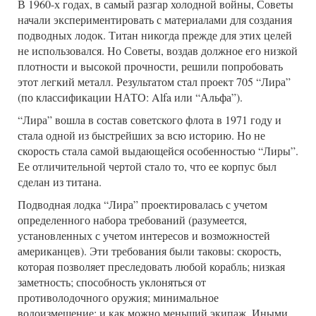
В 1960-х годах, в самый разгар холодной войны, Советы
начали экспериментировать с материалами для создания
подводных лодок. Титан никогда прежде для этих целей
не использовался. Но Советы, воздав должное его низкой
плотности и высокой прочности, решили попробовать
этот легкий металл. Результатом стал проект 705 “Лира”
(по классификации НАТО: Alfa или “Альфа”).
“Лира” вошла в состав советского флота в 1971 году и
стала одной из быстрейших за всю историю. Но не
скорость стала самой выдающейся особенностью “Лиры”.
Ее отличительной чертой стало то, что ее корпус был
сделан из титана.
Подводная лодка “Лира” проектировалась с учетом
определенного набора требований (разумеется,
установленных с учетом интересов и возможностей
американцев). Эти требования были таковы: скорость,
которая позволяет преследовать любой корабль; низкая
заметность; способность уклоняться от
противолодочного оружия; минимальное
водоизмещение; и как можно меньший экипаж. Иными