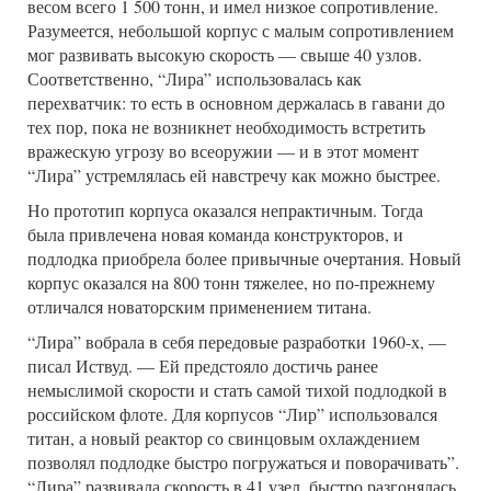
весом всего 1 500 тонн, и имел низкое сопротивление.
Разумеется, небольшой корпус с малым сопротивлением
мог развивать высокую скорость — свыше 40 узлов.
Соответственно, “Лира” использовалась как
перехватчик: то есть в основном держалась в гавани до
тех пор, пока не возникнет необходимость встретить
вражескую угрозу во всеоружии — и в этот момент
“Лира” устремлялась ей навстречу как можно быстрее.
Но прототип корпуса оказался непрактичным. Тогда
была привлечена новая команда конструкторов, и
подлодка приобрела более привычные очертания. Новый
корпус оказался на 800 тонн тяжелее, но по-прежнему
отличался новаторским применением титана.
“Лира” вобрала в себя передовые разработки 1960-х, —
писал Иствуд. — Ей предстояло достичь ранее
немыслимой скорости и стать самой тихой подлодкой в
российском флоте. Для корпусов “Лир” использовался
титан, а новый реактор со свинцовым охлаждением
позволял подлодке быстро погружаться и поворачивать”.
“Лира” развивала скорость в 41 узел, быстро разгонялась