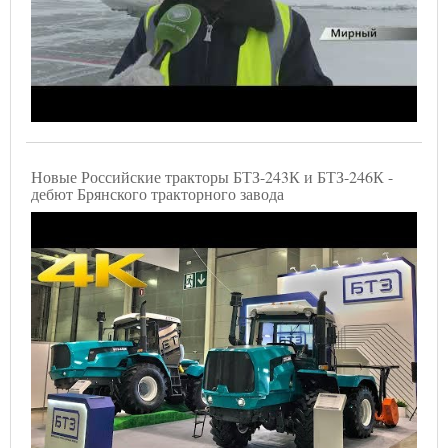
Новые Российские тракторы БТЗ-243К и БТЗ-246К -
дебют Брянского тракторного завода