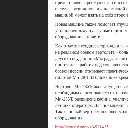
предоставляет преимущество и в сит
в случае возникновения нештатной 
машиной может взять на себя второй
Новая машина также помогает улучш
установленному пульту имитации отк
оборудования в полете.
Как отметил гендиректор холдинга 
на реальном боевом вертолете – бол
других государств. «Мы рады заявит
постоянные работы над совершенств
боевой версии открывает практичес
пилотов Ми-28Н. В ближайшее время
Вертолет Ми-28УБ был запущен в сер
необходимых эргономических параме
Ми-28УБ расширена кабина, увеличе
летчика-оператора. Для повышения 
Также новый вертолет оснащен мод
оборудования.
http://rostec.ru/news/4521425