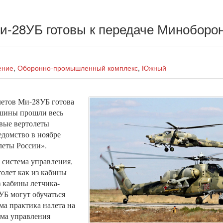
и-28УБ готовы к передаче Миноборо
ение
,
Оборонно-промышленный комплекс
,
Южный
летов Ми-28УБ готова
шины прошли весь
вые вертолеты
едомство в ноябре
леты России».
 система управления,
толет как из кабины
з кабины летчика-
УБ могут обучаться
ма практика налета на
ема управления