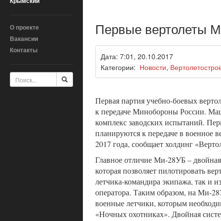
Крымский
Первые вертолеты М
О проекте
Вакансии
Контакты
Дата: 7:01, 20.10.2017
Категории:
Новости
,
Вертолетостро
Первая партия учебно-боевых верто
к передаче Минобороны России. Ма
комплекс заводских испытаний. Пер
планируются к передаче в военное в
2017 года, сообщает холдинг «Верто
Главное отличие Ми-28УБ – двойная
которая позволяет пилотировать вер
летчика-командира экипажа, так и и
оператора. Таким образом, на Ми-28
военные летчики, которым необходи
«Ночных охотниках». Двойная сист