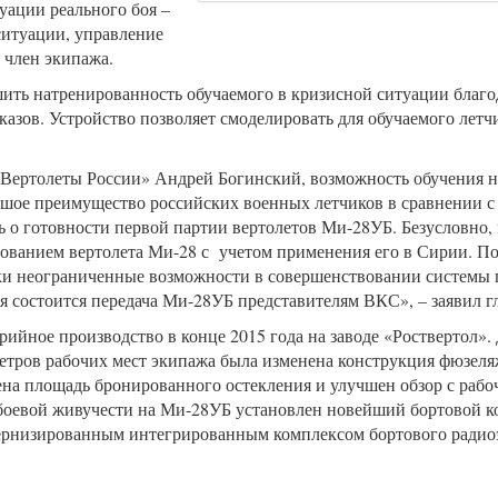
уации реального боя –
ситуации, управление
 член экипажа.
ить натренированность обучаемого в кризисной ситуации благо
азов. Устройство позволяет смоделировать для обучаемого летчи
«Вертолеты России» Андрей Богинский, возможность обучения не
ьшое преимущество российских военных летчиков в сравнении с
ь о готовности первой партии вертолетов Ми-28УБ. Безусловно,
ованием вертолета Ми-28 с учетом применения его в Сирии. По
ки неограниченные возможности в совершенствовании системы 
 состоится передача Ми-28УБ представителям ВКС», – заявил г
ийное производство в конце 2015 года на заводе «Роствертол».
тров рабочих мест экипажа была изменена конструкция фюзеляж
на площадь бронированного остекления и улучшен обзор с рабоч
боевой живучести на Ми-28УБ установлен новейший бортовой к
ернизированным интегрированным комплексом бортового радио