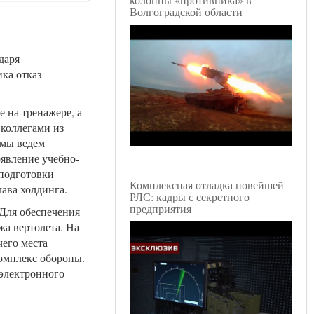
Волгоградской области
даря
ка отказ
 на тренажере, а
 коллегами из
 мы ведем
явление учебно-
подготовки
Комплексная отладка новейшей
лава холдинга.
РЛС: кадры с секретного
предприятия
 Для обеспечения
а вертолета. На
его места
омплекс обороны.
электронного