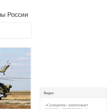
ны России
Видео
«Солнцепек» уничтожает
колонны «противника» в