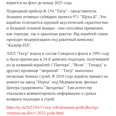
вернется на флот до конца 2023 года.
Подводный крейсер К-154 "Тигр" - представитель
больших атомных субмарин проекта 971 "Щука-Б". Эти
корабли отличаются хорошей акустической скрытностью
и большой огневой мощью - они способны применять
как торпеды, так и крылатые ракеты. Ряд кораблей серии
проходит модернизацию под ракетный комплекс
"Калибр-ПЛ".
АПЛ "Тигр" вошла в состав Северного флота в 1993 году
и была приписана к 24-й дивизии подлодок, получившей
из-за названий кораблей ("Пантера", "Волк", "Гепард" и
другие) прозвище "звериной". "Тигр" выполнил
несколько боевых служб. В 2019 году корабль пришел на
ремонт на завод "Нерпа" под Мурманском, филиал
Центра судоремонта "Звездочка". Там агентству
отказались комментировать информацию о сроках
возврата подлодки в строй.
https://rg.ru/2021/01/11/reg-szfo/atomnaia-podlodka-tigr-
vernetsia-na-flot-v-2022-godu.html