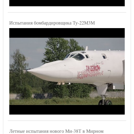
Испытания бомбардировщика Ту-22М3М
Летные испытания нового Ми-38Т в Мирном