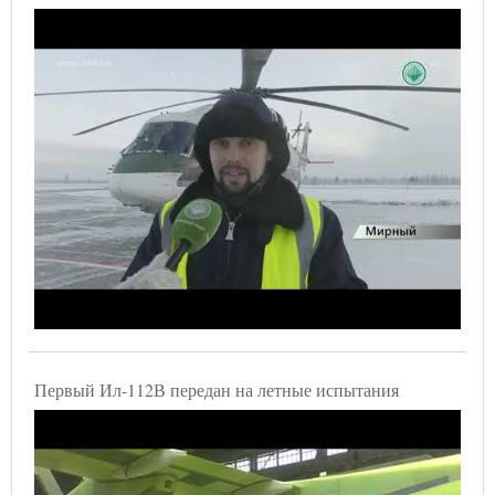
Первый Ил-112В передан на летные испытания