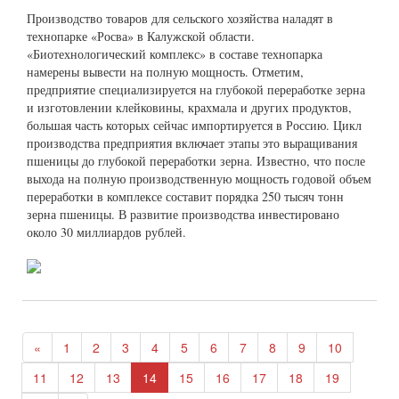
Производство товаров для сельского хозяйства наладят в
технопарке «Росва» в Калужской области.
«Биотехнологический комплекс» в составе технопарка
намерены вывести на полную мощность. Отметим,
предприятие специализируется на глубокой переработке зерна
и изготовлении клейковины, крахмала и других продуктов,
большая часть которых сейчас импортируется в Россию. Цикл
производства предприятия включает этапы это выращивания
пшеницы до глубокой переработки зерна. Известно, что после
выхода на полную производственную мощность годовой объем
переработки в комплексе составит порядка 250 тысяч тонн
зерна пшеницы. В развитие производства инвестировано
около 30 миллиардов рублей.
«
1
2
3
4
5
6
7
8
9
10
11
12
13
14
15
16
17
18
19