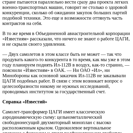
стране пытаются параллельно вести сразу два проекта легких
военно-транспортных машин, говорит не столько о здоровой
конкуренции, сколько об ожидании закупок больших партий
подобной техники. Это еще и возможности оттянуть часть
контрактов на себя.
В то же время в Объединенной авиастроительной корпорации
«Известиям» рассказали, что ничего не знают о работе ЦАГИ,
и не скрыли своего удивления.
— Двух самолетов в этом классе быть не может — так что
продувать какого-то конкурента в то время, как мы уже в этом
году планируем поднять Ил-112В в воздух, как-то странно, —
пояснили «Известиям» в ОАК. — Ни ОАО «Ил», ни
Минобороны как основной заказчик Ил-112В не заказывали
ЦАГИ подобных работ. В связи с этим возникает вопрос о
целесообразности никому не нужных исследований,
проводимых институтом за государственный счет.
Справка «Известий»
Самолет-трансформер ЦАГИ имеет классическую
аэродинамическую схему: цельнометаллический
свободнонесущий двухмоторный моноплан с высоко
расположенным крылом. Однокилевое вертикальное