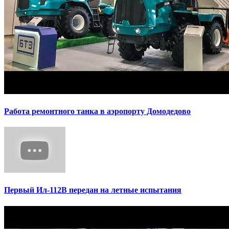
Работа ремонтного танка в аэропорту Домодедово
Первый Ил-112В передан на летные испытания