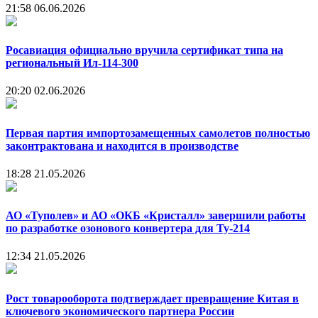
21:58
06.06.2026
Росавиация официально вручила сертификат типа на
региональный Ил-114-300
20:20
02.06.2026
Первая партия импортозамещенных самолетов полностью
законтрактована и находится в производстве
18:28
21.05.2026
АО «Туполев» и АО «ОКБ «Кристалл» завершили работы
по разработке озонового конвертера для Ту-214
12:34
21.05.2026
Рост товарооборота подтверждает превращение Китая в
ключевого экономического партнера России