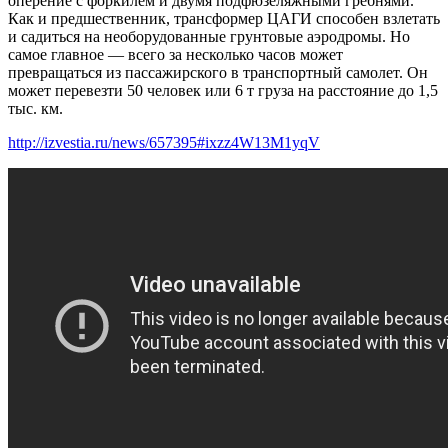
оперение с форкилем и двумя подфюзеляжными гребнями.
Как и предшественник, трансформер ЦАГИ способен взлетать
и садиться на необорудованные грунтовые аэродромы. Но
самое главное — всего за несколько часов может
превращаться из пассажирского в транспортный самолет. Он
может перевезти 50 человек или 6 т груза на расстояние до 1,5
тыс. км.
http://izvestia.ru/news/657395#ixzz4W13M1yqV