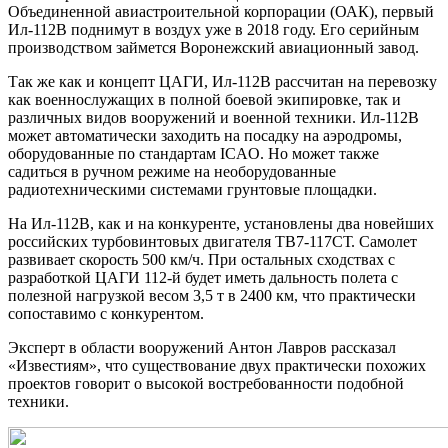
Объединенной авиастроительной корпорации (ОАК), первый
Ил-112В поднимут в воздух уже в 2018 году. Его серийным
производством займется Воронежский авиационный завод.
Так же как и концепт ЦАГИ, Ил-112В рассчитан на перевозку
как военнослужащих в полной боевой экипировке, так и
различных видов вооружений и военной техники. Ил-112В
может автоматически заходить на посадку на аэродромы,
оборудованные по стандартам ICAO. Но может также
садиться в ручном режиме на необорудованные
радиотехническими системами грунтовые площадки.
На Ил-112В, как и на конкуренте, установлены два новейших
российских турбовинтовых двигателя ТВ7-117СТ. Самолет
развивает скорость 500 км/ч. При остальных сходствах с
разработкой ЦАГИ 112-й будет иметь дальность полета с
полезной нагрузкой весом 3,5 т в 2400 км, что практически
сопоставимо с конкурентом.
Эксперт в области вооружений Антон Лавров рассказал
«Известиям», что существование двух практически похожих
проектов говорит о высокой востребованности подобной
техники.