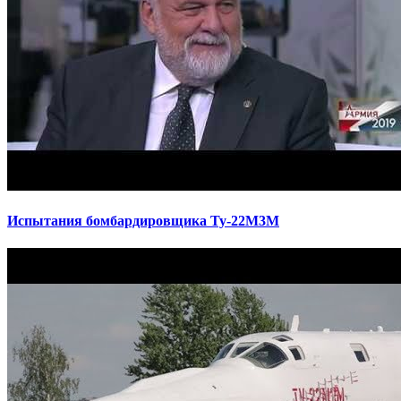
Испытания бомбардировщика Ту-22М3М