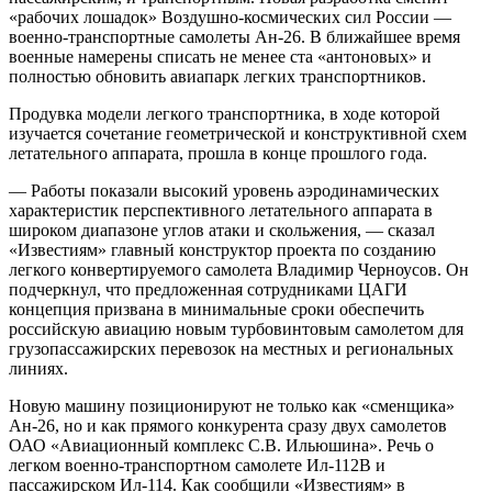
«рабочих лошадок» Воздушно-космических сил России —
военно-транспортные самолеты Ан-26. В ближайшее время
военные намерены списать не менее ста «антоновых» и
полностью обновить авиапарк легких транспортников.
Продувка модели легкого транспортника, в ходе которой
изучается сочетание геометрической и конструктивной схем
летательного аппарата, прошла в конце прошлого года.
— Работы показали высокий уровень аэродинамических
характеристик перспективного летательного аппарата в
широком диапазоне углов атаки и скольжения, — сказал
«Известиям» главный конструктор проекта по созданию
легкого конвертируемого самолета Владимир Черноусов. Он
подчеркнул, что предложенная сотрудниками ЦАГИ
концепция призвана в минимальные сроки обеспечить
российскую авиацию новым турбовинтовым самолетом для
грузопассажирских перевозок на местных и региональных
линиях.
Новую машину позиционируют не только как «сменщика»
Ан-26, но и как прямого конкурента сразу двух самолетов
ОАО «Авиационный комплекс С.В. Ильюшина». Речь о
легком военно-транспортном самолете Ил-112В и
пассажирском Ил-114. Как сообщили «Известиям» в