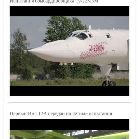
Испытания бомбардировщика Ту-22М3М
Первый Ил-112В передан на летные испытания