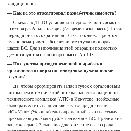
кондиционные.
— Как на это отреагировал разработчик самолета?
— Сначала в ДПТО установили периодичность осмотра
шасси через 6 тыс. посадок (без демонтажа шасси). Позже
периодичность сократили до 3 тыс. посадок. При этом
нужно осматривать абсолютно все втулки в опорах
шасси ВС. Для выполнения этой операции полностью
демонтируют все три опоры шасси Ан-148.
— Но с учетом преждевременной выработки
оргалонового покрытия наверняка нужны новые
втулки?
— Да, чтобы сформировать запас втулок с оргалоновым
покрытием в технической аптечке нашего авиационно-
технического комплекса (АТК) в Иркутске, необходимо
было разместить на днепровском госпредприятии
«ЮжМаш» (Украина) единовременный заказ на сумму,
превышающую 5 млн рублей на каждое ВС. Причем этот
запас каждые 2-3 тыс. посадок в течение всего срока
эксплуатации Ан-148-100Е нам пришлось бы пополнять,