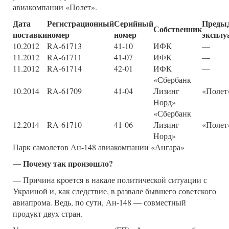
авиакомпании «Полет».
Дата
Регистрационный
Серийный
Преды
Собственник
поставки
номер
номер
эксплу
10.2012
RA-61713
41-10
ИФК
—
11.2012
RA-61711
41-07
ИФК
—
11.2012
RA-61714
42-01
ИФК
—
«Сбербанк
10.2014
RA-61709
41-04
Лизинг
«Полет
Норд»
«Сбербанк
12.2014
RA-61710
41-06
Лизинг
«Полет
Норд»
Парк самолетов Ан-148 авиакомпании «Ангара»
— Почему так произошло?
— Причина кроется в накале политической ситуации с
Украиной и, как следствие, в развале бывшего советского
авиапрома. Ведь, по сути, Ан-148 — совместный
продукт двух стран.