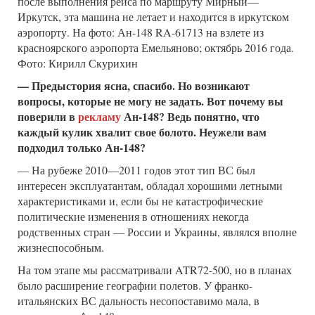
после выполнения рейса по маршруту Мирный—
Иркутск, эта машина не летает и находится в иркутском
аэропорту. На фото: Ан-148 RA-61713 на взлете из
красноярского аэропорта Емельяново; октябрь 2016 года.
Фото: Кирилл Скурихин
— Предыстория ясна, спасибо. Но возникают
вопросы, которые не могу не задать. Вот почему вы
поверили в
рекламу
Ан-148? Ведь понятно, что
каждый кулик хвалит свое болото. Неужели вам
подходил только Ан-148?
— На рубеже 2010—2011 годов этот тип ВС был
интересен эксплуатантам, обладал хорошими летными
характеристиками и, если бы не катастрофические
политические изменения в отношениях некогда
родственных стран — России и Украины, являлся вполне
жизнеспособным.
На том этапе мы рассматривали ATR72-500, но в планах
было расширение географии полетов. У франко-
итальянских ВС дальность несопоставимо мала, в