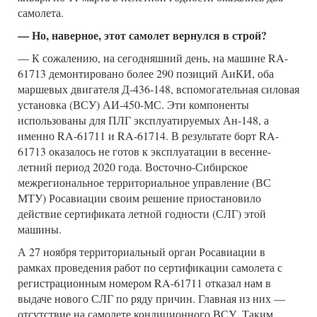
самолета.
— Но, наверное, этот самолет вернулся в строй?
— К сожалению, на сегодняшний день, на машине RA-
61713 демонтировано более 290 позиций АиКИ, оба
маршевых двигателя Д-436-148, вспомогательная силовая
установка (ВСУ) АИ-450-МС. Эти компоненты
использованы для ПЛГ эксплуатируемых Ан-148, а
именно RA-61711 и RA-61714. В результате борт RA-
61713 оказалось не готов к эксплуатации в весенне-
летний период 2020 года. Восточно-Сибирское
межрегиональное территориальное управление (ВС
МТУ) Росавиации своим решение приостановило
действие сертификата летной годности (СЛГ) этой
машины.
А 27 ноября территориальный орган Росавиации в
рамках проведения работ по сертификации самолета с
регистрационным номером RA-61711 отказал нам в
выдаче нового СЛГ по ряду причин. Главная из них —
отсутствие на самолете кондиционного ВСУ. Таким