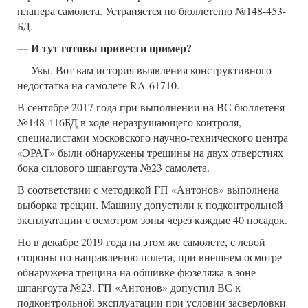
планера самолета. Устраняется по бюллетеню №148-453-
БД.
— И тут готовы привести пример?
— Увы. Вот вам история выявления конструктивного
недостатка на самолете RA-61710.
В сентябре 2017 года при выполнении на ВС бюллетеня
№148-416БД в ходе неразрушающего контроля,
специалистами московского научно-технического центра
«ЭРАТ» были обнаружены трещины на двух отверстиях
бока силового шпангоута №23 самолета.
В соответствии с методикой ГП «Антонов» выполнена
выборка трещин. Машину допустили к подконтрольной
эксплуатации с осмотром зоны через каждые 40 посадок.
Но в декабре 2019 года на этом же самолете, с левой
стороны по направлению полета, при внешнем осмотре
обнаружена трещина на обшивке фюзеляжа в зоне
шпангоута №23. ГП «Антонов» допустил ВС к
подконтрольной эксплуатации при условии засверловки