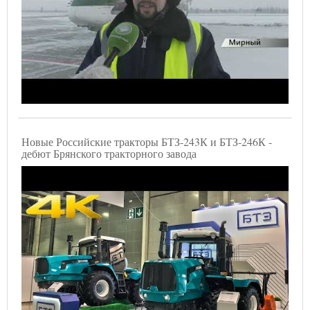
Новые Российские тракторы БТЗ-243К и БТЗ-246К -
дебют Брянского тракторного завода