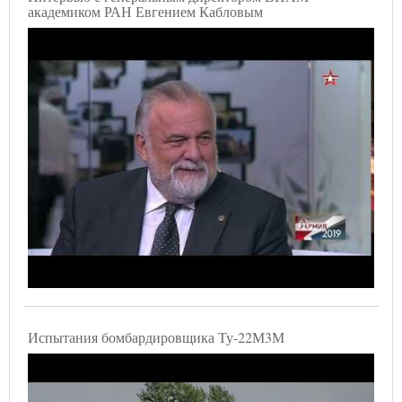
академиком РАН Евгением Кабловым
Испытания бомбардировщика Ту-22М3М