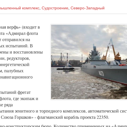
мышленный комплекс
,
Судостроение
,
Северо-Западный
ая верфь» (входит в
ата «Адмирал флота
 отправился на
ных испытаний. В
рены и восстановлены
ин, редукторов,
 энергетической
м, палубных
 навигационного
пытаний фрегат
лота, где экипаж и
е ряда
ытания зенитного и торпедного комплексов, автоматической си
Союза Горшков» - флагманский корабль проекта 22350.
тно-конструкторским бюро. Количество примененных на «Адмир