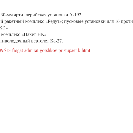
130-мм артиллерийская установка А-192
й ракетный комплекс «Редут»; пусковые установки для 16 прот
НКЭ»
 комплекс «Пакет-НК»
тиволодочный вертолет Ка-27.
9513-fregat-admiral-gorshkov-pristupaet-k.html