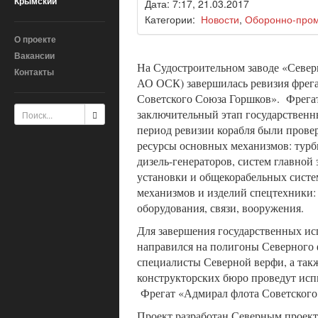
Крымский
Дата: 7:17, 21.03.2017
Категории:
Новости
,
Оборонно-про
О проекте
Вакансии
На Судостроительном заводе «Северн
Контакты
АО ОСК) завершилась ревизия фрег
Советского Союза Горшков». Фрегат
заключительный этап государствен
период ревизии корабля были прове
ресурсы основных механизмов: турб
дизель-генераторов, систем главной
установки и общекорабельных систе
механизмов и изделий спецтехники:
оборудования, связи, вооружения.
Для завершения государственных ис
направился на полигоны Северного ф
специалисты Северной верфи, а такж
конструкторских бюро проведут исп
Фрегат «Адмирал флота Советского 
Проект разработан Северным проек