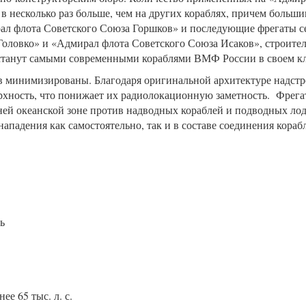
в несколько раз больше, чем на других кораблях, причем больш
ал флота Советского Союза Горшков» и последующие фрегаты с
Головко» и «Адмирал флота Советского Союза Исаков», строите
 станут самыми современными кораблями ВМФ России в своем к
в минимизированы. Благодаря оригинальной архитектуре надстро
рхность, что понижает их радиолокационную заметность. Фрег
ней океанской зоне против надводных кораблей и подводных ло
нападения как самостоятельно, так и в составе соединения кора
ь
е 65 тыс. л. с.