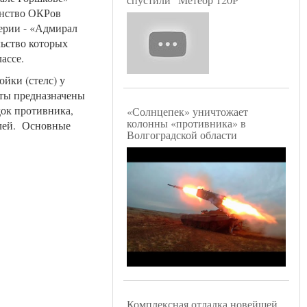
инство ОКРов
ерии - «Адмирал
льство которых
лассе.
йки (стелс) у
аты предназначены
док противника,
«Солнцепек» уничтожает
колонны «противника» в
блей. Основные
Волгоградской области
Комплексная отладка новейшей