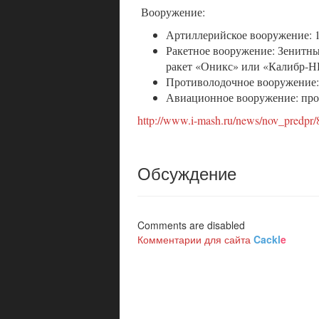
Вооружение:
Артиллерийское вооружение: 
Ракетное вооружение: Зенитны
ракет «Оникс» или «Калибр-
Противолодочное вооружение:
Авиационное вооружение: про
http://www.i-mash.ru/news/nov_predpr/8
Обсуждение
Comments are disabled
Комментарии для сайта
Cackl
e