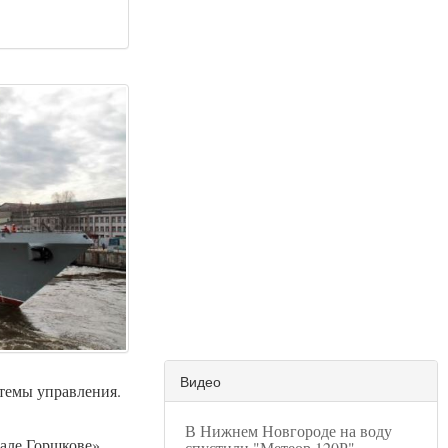
Видео
стемы управления.
В Нижнем Новгороде на воду
але Горшкове»
спустили "Метеор 120Р"