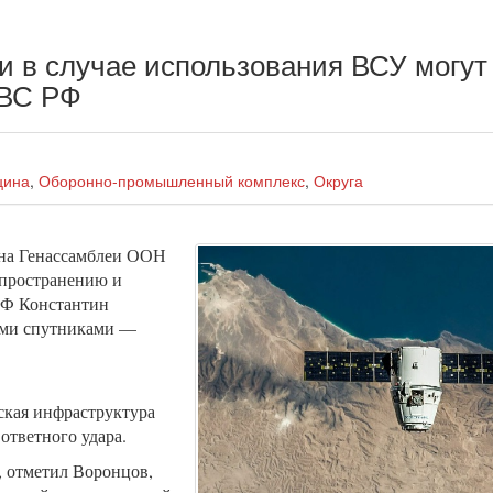
и в случае использования ВСУ могут
 ВС РФ
цина
,
Оборонно-промышленный комплекс
,
Округа
 на Генассамблеи ООН
спространению и
РФ Константин
ими спутниками —
ская инфраструктура
ответного удара.
а, отметил Воронцов,