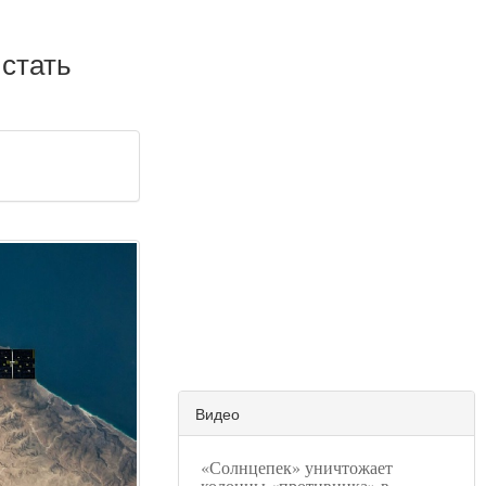
 стать
Видео
«Солнцепек» уничтожает
колонны «противника» в