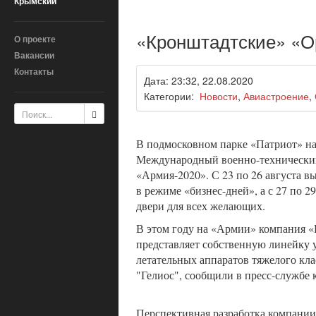
Крымский
«Кронштадтские» «Ор
О проекте
Вакансии
Контакты
Дата: 23:32, 22.08.2020
Категории:
Новости
,
Авиастроение
,
В подмосковном парке «Патриот» на
Международный военно-технически
«Армия-2020». С 23 по 26 августа вы
в режиме «бизнес-дней», а с 27 по 29
двери для всех желающих.
В этом году на «Армии» компания 
представляет собственную линейку
летательных аппаратов тяжелого клас
"Гелиос", сообщили в пресс-службе 
Перспективная разработка компани