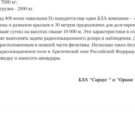
 7000 кг;
рузки - 2000 кг.
нд 408 возле павильона D) находится еще один БЛА компании – 
нны и размахом крыльев в 30 метров предназначен для долговре
льше суток) на высотах свыше 10 000 м. Эти характеристики в с
лят выполнять задачи радиолокационного дозора и наблюдения. 
 расположенным в нижней части фюзеляжа. Несколько таких бе
диолокационное поле в Арктической зоне Российской Федераци
зведку и наносить авиаудары.
БЛА "Сириус " и "Орион 