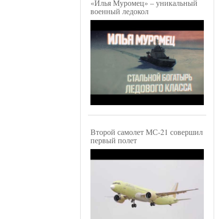
«Илья Муромец» – уникальный
военный ледокол
Второй самолет МС-21 совершил
первый полет