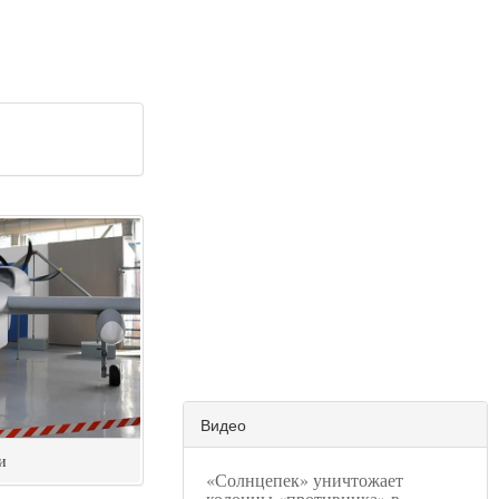
Видео
и
«Солнцепек» уничтожает
колонны «противника» в