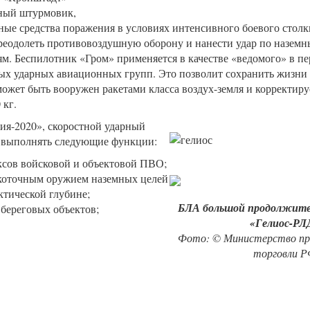
ный штурмовик,
ые средства поражения в условиях интенсивного боевого столк
преодолеть противовоздушную оборону и нанести удар по назем
. Беспилотник «Гром» применяется в качестве «ведомого» в п
х ударных авиационных групп. Это позволит сохранить жизни
жет быть вооружен ракетами класса воздух-земля и корректир
 кг.
ия-2020», скоростной ударный
 выполнять следующие функции:
ксов войсковой и объектовой ПВО;
коточным оружием наземных целей
ктической глубине;
БЛА большой продолжите
береговых объектов;
«Гелиос-РЛ
Фото: © Министерство п
торговли 