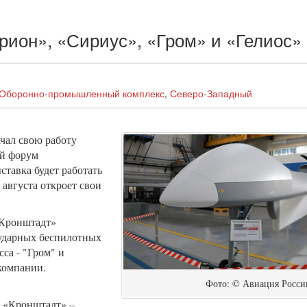
ион», «Сириус», «Гром» и «Гелиос»
Оборонно-промышленный комплекс
,
Северо-Западный
чал свою работу
й форум
ставка будет работать
 августа откроет свои
«Кронштадт»
 ударных беспилотных
са - "Гром" и
компании.
Фото: © Авиация Росси
и «Кронштадт» –