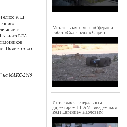
«Гелиос-РЛД».
менного
Метательная камера «Сфера» и
очетании с
робот «Скарабей» в Сирии
Для этого БЛА
спилотников
и. Помимо этого,
" на МАКС-2019
Интервью с генеральным
директором ВИАМ - академиком
РАН Евгением Кабловым