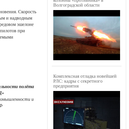
Волгоградской области
новения. Скорость
ным и надводным
ередовом эшелоне
 пилотов при
уемыми
Комплексная отладка новейшей
РЛС: кадры с секретного
предприятия
льности полёта
Д»
ромышленности и
РФ