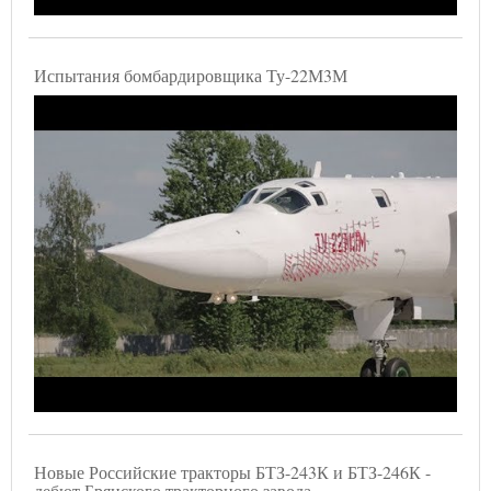
Испытания бомбардировщика Ту-22М3М
Новые Российские тракторы БТЗ-243К и БТЗ-246К -
дебют Брянского тракторного завода