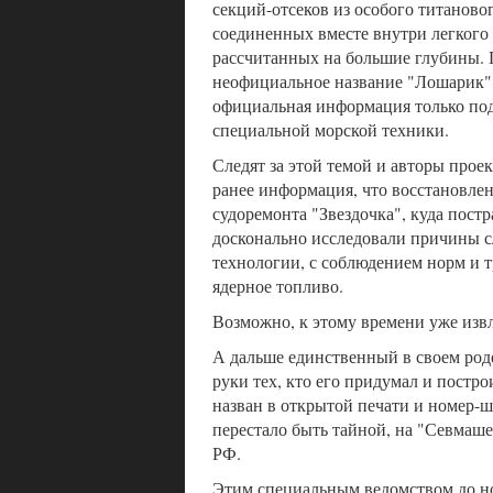
секций-отсеков из особого титановог
соединенных вместе внутри легкого 
рассчитанных на большие глубины. 
неофициальное название "Лошарик" 
официальная информация только под
специальной морской техники.
Следят за этой темой и авторы прое
ранее информация, что восстановле
судоремонта "Звездочка", куда постр
досконально исследовали причины с
технологии, с соблюдением норм и 
ядерное топливо.
Возможно, к этому времени уже извле
А дальше единственный в своем роде
руки тех, кто его придумал и постр
назван в открытой печати и номер-ши
перестало быть тайной, на "Севмаш
РФ.
Этим специальным ведомством до но