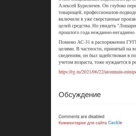
Алексей Буриличев. Он глубоко пер
товарищей, профессионалов-подводн
включили в уже сверстанные произв
целей средства. Но увидеть "Лошари
прошлого года нежданно-негаданно
Помимо АС-31 в распоряжении ГУГИ 
целями. В частности, принятый на 
сведениям, он был задействован в по
учетом возраста, тоже нуждается в 
https://rg.ru/2021/06/22/atomnuiu-mini
Обсуждение
Comments are disabled
Комментарии для сайта
Cackl
e