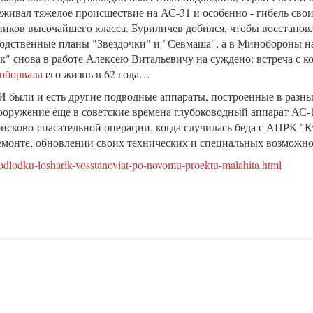
еживал тяжелое происшествие на АС-31 и особенно - гибель св
иков высочайшего класса. Буриличев добился, чтобы восстанов
одственные планы "Звездочки" и "Севмаша", а в Минобороны н
к" снова в работе Алексею Витальевичу на суждено: встреча с 
оборвала
его жизнь в 62 года…
были и есть другие подводные аппараты, построенные в разны
вооружение еще в советские времена глубоководный аппарат АС-
исково-спасательной операции, когда случилась беда с АПРК "Ку
ремонте, обновлении своих технических и специальных возможно
podlodku-losharik-vosstanoviat-po-novomu-proektu-malahita.html