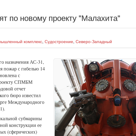
ят по новому проекту "Малахита"
мышленный комплекс
,
Судостроение
,
Северо-Западный
о назначения АС-31,
ся пожар с гибелью 14
новлена с
 проекту СПМБМ
одовой отчет
кого бюро известил
бурге Международного
1).
никальной субмарины
чной конструкции ее
ных (сферических)