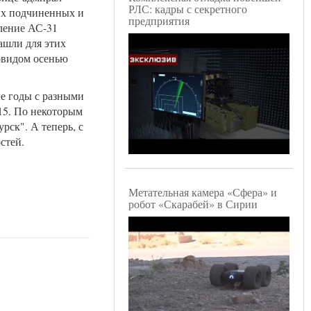
РЛС: кадры с секретного
оих подчиненных и
предприятия
ление АС-31
ашли для этих
ковидом осенью
е годы с разными
15. По некоторым
рск". А теперь, с
стей.
Метательная камера «Сфера» и
робот «Скарабей» в Сирии