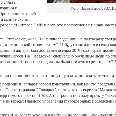
о сплава,
корпуса и
Фото: Павел Львов \ РИА Н
Прижившееся за ней
и крайне скупая
огревают интерес СМИ и всех, кто профессионально занимается
кта "Русское оружие". По нашим сведениям, не подтверждается 
нием технической готовности АС-31 будут заниматься в северод
адавший аппарат был доставлен осенью 2019 года - сразу после т
лучившегося. На "Звездочке" специально обученные люди по с
требований безопасности, должны были извлечь из реактора АС-
кли или вот-вот закончат - ни утверждать, ни гадать не станем.
 подводный аппарат особой конструкции, как мы это представля
оил. Спроектировали "Лошарик", и это уже не секрет, в "Малахи
фр самого проекта - 1083. А построили по этому проекту "заказ
е" в интересах Главного управления глубоководных исследова
ября 2020 года руководил известный подводник, Герой России 