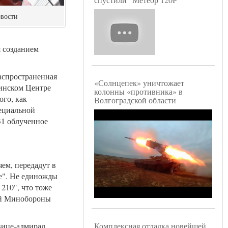
овости
 созданием
распространенная
«Солнцепек» уничтожает
винском Центре
колонны «противника» в
ого, как
Волгоградской области
пециальной
31 облученное
ем, передадут в
те". Не единожды
 210", что тоже
ний Минобороны
Комплексная отладка новейшей
вице-адмирал