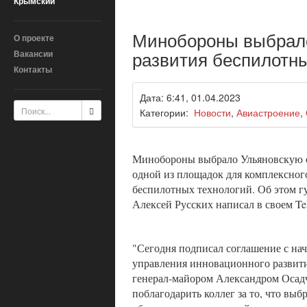
Крымский
Минобороны выбрало
О проекте
развития беспилотны
Вакансии
Контакты
Дата: 6:41, 01.04.2023
Категории:
Новости
,
Авиастроение
,
Минобороны выбрало Ульяновскую о
одной из площадок для комплексног
беспилотных технологий. Об этом г
Алексей Русских написал в своем Te
"Сегодня подписал соглашение с на
управления инновационного разви
генерал-майором Александром Осад
поблагодарить коллег за то, что вы