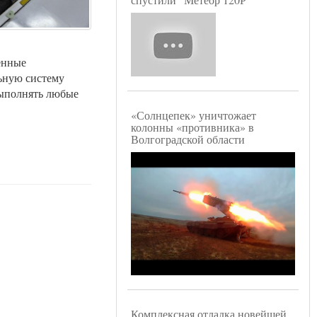
венные
ьную систему
выполнять любые
«Солнцепек» уничтожает
колонны «противника» в
Волгоградской области
Комплексная отладка новейшей