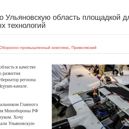
 Ульяновскую область площадкой д
х технологий
Оборонно-промышленный комплекс
,
Приволжский
бласть в качестве
о развития
убернатор региона
legram-канале.
чальником Главного
тия Минобороны РФ
чуком. Хочу
брали Ульяновскую