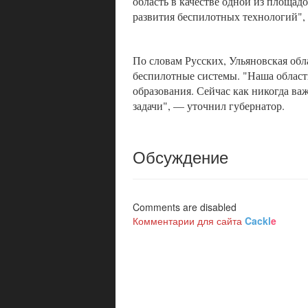
область в качестве одной из площад
развития беспилотных технологий",
По словам Русских, Ульяновская обл
беспилотные системы. "Наша облас
образования. Сейчас как никогда ва
задачи", — уточнил губернатор.
Обсуждение
Comments are disabled
Комментарии для сайта
Cackl
e