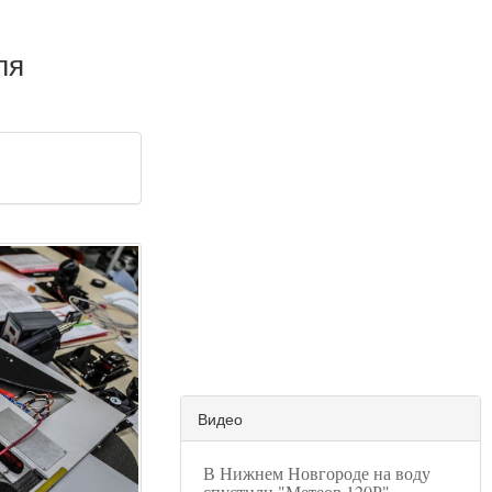
ля
Видео
В Нижнем Новгороде на воду
спустили "Метеор 120Р"