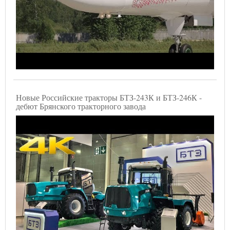
Новые Российские тракторы БТЗ-243К и БТЗ-246К -
дебют Брянского тракторного завода