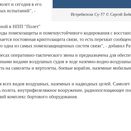
олет и сегодня в его
ных испытаний", -
Истребители Су-57 © Сергей Бо
анной в НПП "Полет"
иды помехозащиты и помехоустойчивого кодирования с восстан
ается постоянная криптозащита связи, то есть перехват сообщен
это одна из самых помехозащищенных систем связи", - добавил Ра
есах оперативно-тактического звена и предназначена для обесп
чными видами воздушных судов в ходе наземно-водно-воздушны
 на самолеты и вертолеты, боевые корабли, наземные мобильн
я всех видов воздушных, наземных и надводных целей. Самолет
ть полета, внутрифюзеляжное вооружение, радиопоглощающее п
йший комплекс бортового оборудования.