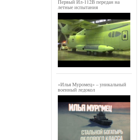
Первый Ил-112В передан на
летные испытания
«Илья Муромец» – уникальный
военный ледокол