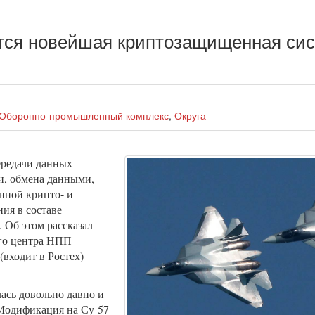
тся новейшая криптозащищенная си
Оборонно-промышленный комплекс
,
Округа
ередачи данных
и, обмена данными,
нной крипто- и
ия в составе
. Об этом рассказал
го центра НПП
(входит в Ростех)
ась довольно давно и
 Модификация на Су-57