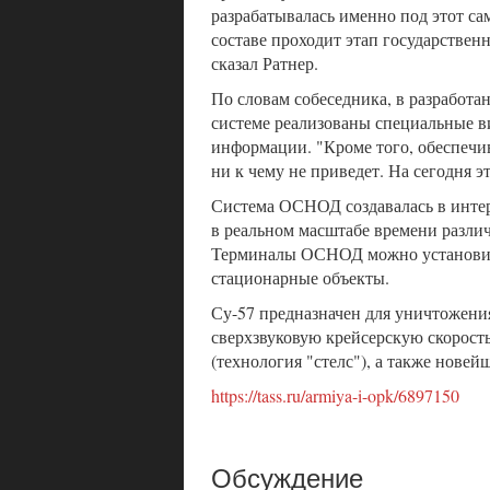
разрабатывалась именно под этот сам
составе проходит этап государствен
сказал Ратнер.
По словам собеседника, в разработ
системе реализованы специальные в
информации. "Кроме того, обеспечив
ни к чему не приведет. На сегодня 
Система ОСНОД создавалась в интер
в реальном масштабе времени разли
Терминалы ОСНОД можно установить
стационарные объекты.
Су-57 предназначен для уничтожени
сверхзвуковую крейсерскую скорос
(технология "стелс"), а также нове
https://tass.ru/armiya-i-opk/6897150
Обсуждение