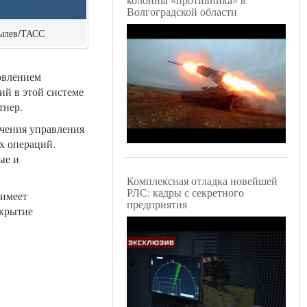
Волгоградской области
былев/ТАСС
овлением
ий в этой системе
тнер.
ечения управления
х операций.
ые и
Комплексная отладка новейшей
РЛС: кадры с секретного
 имеет
предприятия
окрытие