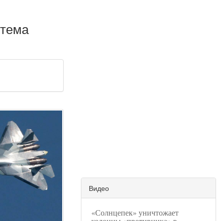
стема
Видео
«Солнцепек» уничтожает
колонны «противника» в