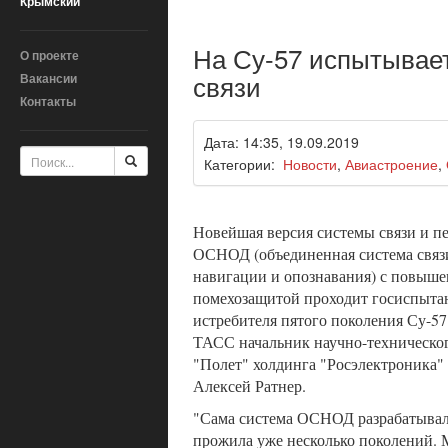
Крымский
На Су-57 испытывае
О проекте
связи
Вакансии
Контакты
Дата: 14:35, 19.09.2019
Категории:
Новости
,
Авиастроение
,
Новейшая версия системы связи и п
ОСНОД (объединенная система связ
навигации и опознавания) с повыше
помехозащитой проходит госиспытан
истребителя пятого поколения Су-57
ТАСС начальник научно-техническо
"Полет" холдинга "Росэлектроника" 
Алексей Ратнер.
"Сама система ОСНОД разрабатывал
прожила уже несколько поколений.