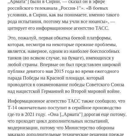
„Армата"] были в Сирии, — сказал он в эфире
российского телеканала „Россия-1"». «В боевых
условиях, в Сирии, как вы понимаете, именно такого
рода испытания, поэтому мы учли все нюансы», —
цитирует его информационное агентство ТАСС.
Это, пожалуй, первая обкатка боевой платформы,
которая, несмотря на некоторые прежние проблемы,
является, наверное, одним из наиболее боеспособных
танков (во всяком случае, на бумаге), имеющихся у
любой страны. Впервые он был представлен широкой
публике девятого мая 2015 года во время ежегодного
парада Победы на Красной площади, который
проводится в ознаменование победы Советского Союза
над нацистской Германией во Второй мировой войне.
Информационное агентство ТАСС также сообщило, что
Т-14 окончательно поступит в серийное производство
где-то в 2021 году. «Она [„Армата"] дорогая еще потому,
что проходит цикл дополнительных испытаний,
модернизации, потому что Министерство обороны
заказало дополнительные технические решения прежде