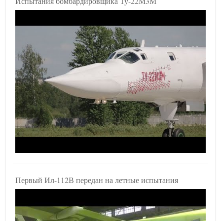
Испытания бомбардировщика Ту-22М3М
Первый Ил-112В передан на летные испытания