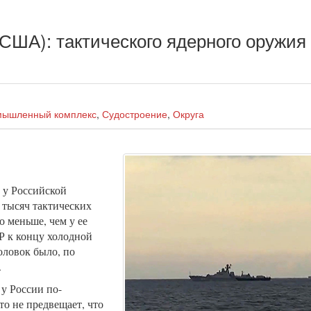
t (США): тактического ядерного оружия
мышленный комплекс
,
Судостроение
,
Округа
 у Российской
 тысяч тактических
о меньше, чем у ее
Р к концу холодной
оловок было, по
.
у России по-
то не предвещает, что