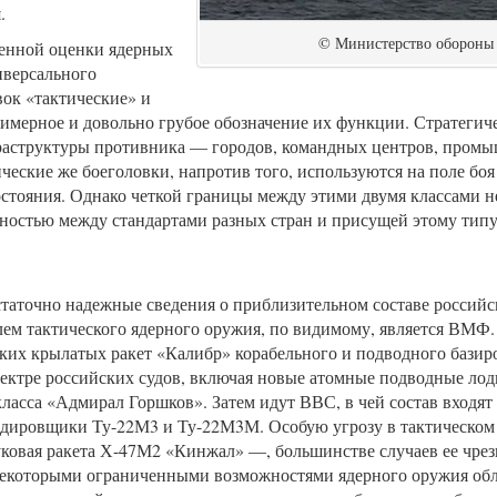
.
© Министерство обороны
венной оценки ядерных
иверсального
вок «тактические» и
примерное и довольно грубое обозначение их функции. Стратегич
раструктуры противника — городов, командных центров, пром
ические же боеголовки, напротив того, используются на поле боя
тояния. Однако четкой границы между этими двумя классами не
нностью между стандартами разных стран и присущей этому тип
остаточно надежные сведения о приблизительном составе россий
ем тактического ядерного оружия, по видимому, является ВМФ. 
ких крылатых ракет «Калибр» корабельного и подводного базир
пектре российских судов, включая новые атомные подводные ло
ласса «Адмирал Горшков». Затем идут ВВС, в чей состав входят
дировщики Ту-22М3 и Ту-22М3М. Особую угрозу в тактическом
вуковая ракета Х-47М2 «Кинжал» —, большинстве случаев ее чре
о некоторыми ограниченными возможностями ядерного оружия обл