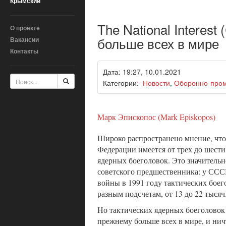
Крымский
The National Interes
О проекте
больше всех в мире
Вакансии
Контакты
Дата: 19:27, 10.01.2021
Категории:
Новости
,
Оборонно-про
Марк Эпископос (Mark Episkopos)
Широко распространено мнение, что
Федерации имеется от трех до шести
ядерных боеголовок. Это значительн
советского предшественника: у ССС
войны в 1991 году тактических боег
разным подсчетам, от 13 до 22 тысяч
Но тактических ядерных боеголовок 
прежнему больше всех в мире, и нич