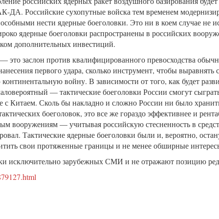
оление российских ядерных ракет воздушного базирования будет
-ДА. Российские сухопутные войска тем временем модернизи
особными нести ядерные боеголовки. Это ни в коем случае не
широко ядерные боеголовки распространены в российских воору
иком дополнительных инвестиций.
и — это заслон против квалифицированного превосходства обы
нанесения первого удара, сколько инструмент, чтобы выравнять 
континентальную войну. В зависимости от того, как будет разви
аловероятный — тактические боеголовки России смогут сыграть
 с Китаем. Сколь бы накладно и сложно России ни было хранит
 тактических боеголовок, это все же гораздо эффективнее и рент
ым вооружениям — учитывая российскую стесненность в средств
ровал. Тактические ядерные боеголовки были и, вероятно, остан
тить свои протяженные границы и не менее обширные интересы
и исключительно зарубежных СМИ и не отражают позицию р
8879127.html