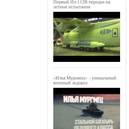
Первый Ил-112В передан на
летные испытания
«Илья Муромец» – уникальный
военный ледокол