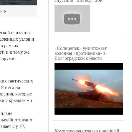
 РФ
еской считается
ышленных узлов и
 в рамках
«Солнцепек» уничтожает
т, и к тому же
колонны «противника» в
Волгоградской области
у оружия
ских тактических
У него на
ования, которые
дки с крылатыми
 плане
звычайно трудно
адает Су-57,
Комплексная отладка новейшей