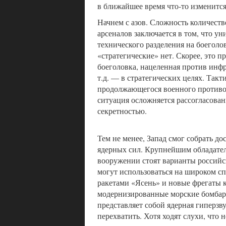
в ближайшее время что-то изменится
Начнем с азов. Сложность количест
арсеналов заключается в том, что ун
технического разделения на боеголо
«стратегические» нет. Скорее, это 
боеголовка, нацеленная против инф
т.д. — в стратегических целях. Такт
продолжающегося военного противос
ситуация осложняется рассогласова
секретностью.
Тем не менее, Запад смог собрать д
ядерных сил. Крупнейшим обладател
вооружении стоят варианты российс
могут использоваться на широком с
ракетами «Ясень» и новые фрегаты к
модернизированные морские бомбар
представляет собой ядерная гиперз
перехватить. Хотя ходят слухи, чт