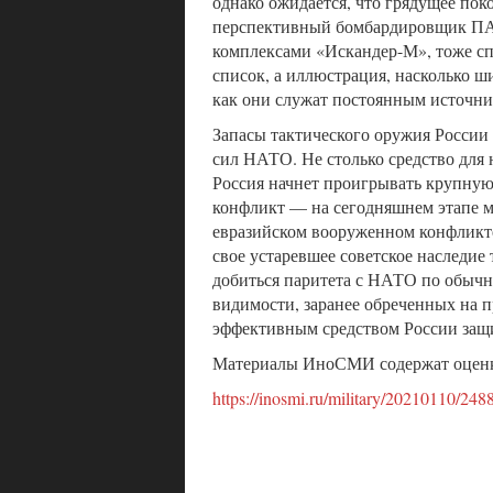
однако ожидается, что грядущее пок
перспективный бомбардировщик ПАК
комплексами «Искандер-М», тоже сп
список, а иллюстрация, насколько 
как они служат постоянным источн
Запасы тактического оружия Росси
сил НАТО. Не столько средство для 
Россия начнет проигрывать крупную 
конфликт — на сегодняшнем этапе м
евразийском вооруженном конфликте
свое устаревшее советское наследие
добиться паритета с НАТО по обычн
видимости, заранее обреченных на п
эффективным средством России защи
Материалы ИноСМИ содержат оценк
https://inosmi.ru/military/20210110/24