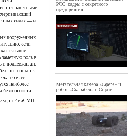
 нести
РЛС: кадры с секретного
руются ракетными
предприятия
 исчерпывающий
женных силах — и
чных вооруженных
ситуацию, если
ваться такой
 заметную роль в
ь и поддерживать
абельнее попыток
ах, по всей
утся наиболее
Метательная камера «Сфера» и
робот «Скарабей» в Сирии
 безопасности.
едакции ИноСМИ.