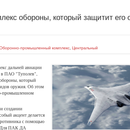
лекс обороны, который защитит его о
Оборонно-промышленный комплекс
,
Центральный
екс дальней авиации
 в ПАО "Туполев",
 обороны, который
видов оружия. Об этом
но-промышленном
ри создании
обый акцент делается
противника с помощью
 "Для ПАК ДА