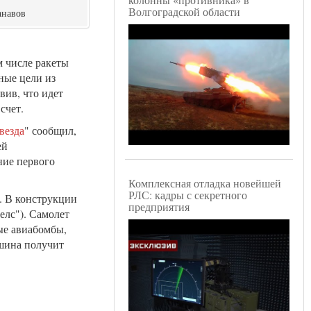
Волгоградской области
анавов
м числе ракеты
ные цели из
вив, что идет
счет.
везда
" сообщил,
ей
ние первого
Комплексная отладка новейшей
РЛС: кадры с секретного
. В конструкции
предприятия
елс"). Самолет
ые авиабомбы,
ашина получит