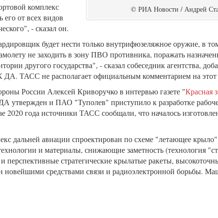
ортовой комплекс
© РИА Новости / Андрей Ст
 его от всех видов
ского", - сказал он.
ардировщик будет нести только внутрифюзеляжное оружие, в то
амолету не заходить в зону ПВО противника, поражать назначен
тории другого государства", - сказал собеседник агентства, доба
 ДА. ТАСС не располагает официальным комментарием на этот 
ороны России Алексей Криворучко в интервью газете "
Красная з
ДА утвержден и ПАО "Туполев" приступило к разработке рабоч
ае 2020 года источники ТАСС сообщали, что началось изготовле
кс дальней авиации спроектирован по схеме "летающее крыло"
ехнологии и материалы, снижающие заметность (технология "ст
 и перспективные стратегические крылатые ракеты, высокоточн
ен новейшими средствами связи и радиоэлектронной борьбы. М