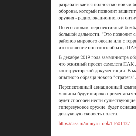
разрабатывается полностью новый б
обороны, который позволит защитить
оружия - радиолокационного и оптиче
По его словам, перспективный бомб
большой дальности. "Это позволит с
районов мирового океана или с терри
изготовление опытного образца ПАК
В декабре 2019 года замминистра об
что эскизный проект самолета ПАК 
конструкторской документации. В м
опытного образца нового "стратега".
Перспективный авиационный компле
машины будут широко применяться т
будет способен нести существующие
гиперзвуковое оружие, будет оснащ
дозвуковую скорость полета.
https://tass.ru/armiya-i-opk/11601427