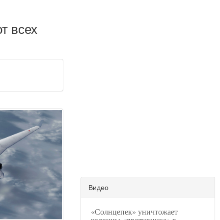
т всех
Видео
«Солнцепек» уничтожает
колонны «противника» в