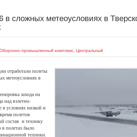
6 в сложных метеоусловиях в Тверск
х
Оборонно-промышленный комплекс
,
Центральный
ции отработали полеты
ых метеоусловиях в
енировка захода на
а над взлетно-
 в условиях низкой и
 время полетов
ый состав и технику
 в полетах было
 авиационной техники.