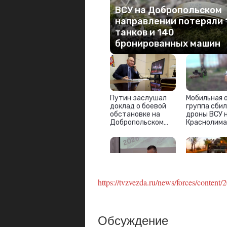
https://tvzvezda.ru/news/forces/cont
Обсуждение