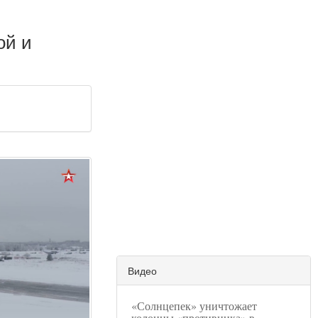
ой и
Видео
«Солнцепек» уничтожает
колонны «противника» в