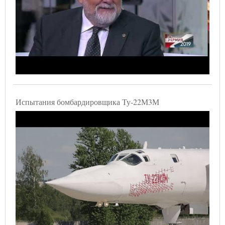
Испытания бомбардировщика Ту-22М3М