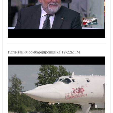
Испытания бомбардировщика Ту-22М3М