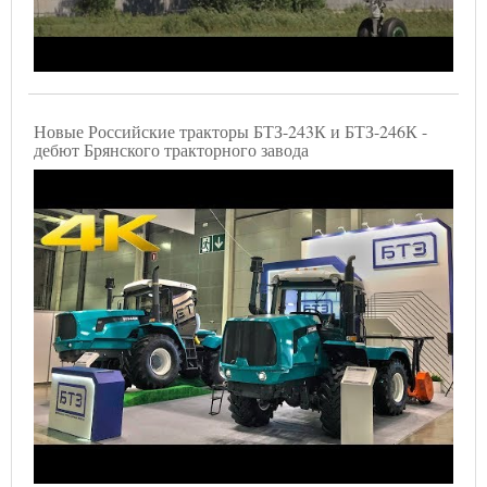
Новые Российские тракторы БТЗ-243К и БТЗ-246К -
дебют Брянского тракторного завода