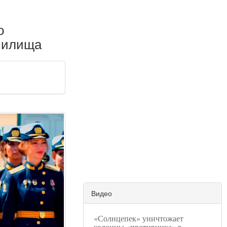
о
училища
Видео
«Солнцепек» уничтожает
колонны «противника» в