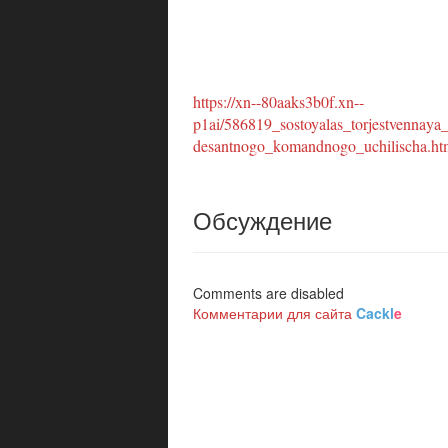
https://xn--80aaks3b0f.xn--
p1ai/586819_sostoyalas_torjestvennay
desantnogo_komandnogo_uchilischa.ht
Обсуждение
Comments are disabled
Комментарии для сайта
Cackl
e