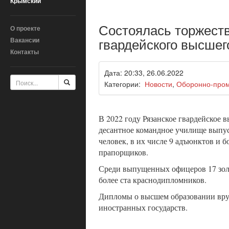
Крымский
Состоялась торжеств
О проекте
гвардейского высшег
Вакансии
Контакты
Дата: 20:33, 26.06.2022
Категории:
Новости
,
Оборонно-про
В 2022 году Рязанское гвардейское 
десантное командное училище выпус
человек, в их числе 9 адъюнктов и б
прапорщиков.
Среди выпущенных офицеров 17 зол
более ста краснодипломников.
Дипломы о высшем образовании вр
иностранных государств.