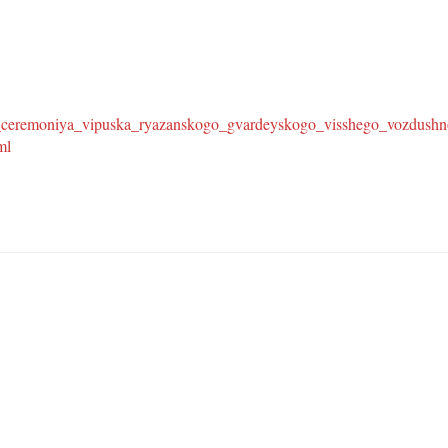
a_ceremoniya_vipuska_ryazanskogo_gvardeyskogo_visshego_vozdushn
ml