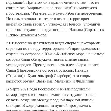
подальше". При этом он выразил мнение о том, что не
считает это "мирным использованием" космического
пространства. "Разумеется, нужно избегать пересечений.
Но нельзя заявлять о том, что вся эта территория
внезапно стала твоей", - утверждал Нельсон, упомянув
при этом ситуацию вокруг островов Наньша (Спратли) в
Южно-Китайском море.
КНР несколько десятилетий ведет споры с некоторыми
странами по поводу территориальной принадлежности
отдельных островов в Южно-Китайском море, на шельфе
которых были обнаружены значительные запасы
углеводородов. Прежде всего речь идет об архипелаге
Сиша (Парасельские острова), островах Наньша
(Спратли) и Хуанъянь (риф Скарборо), эти споры
касаются Брунея, Вьетнама, Малайзии и Филиппин.
В марте 2021 года Роскосмос и Китай подписали
меморандум о взаимопонимании и сотрудничестве в
области создания Международной научной лунной
станции. В ходе реализации лунной программы к
естественному спутнику Земли отправятся