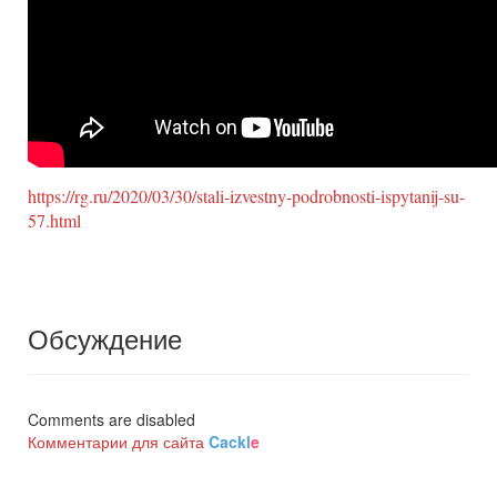
https://rg.ru/2020/03/30/stali-izvestny-podrobnosti-ispytanij-su-
57.html
Обсуждение
Comments are disabled
Комментарии для сайта
Cackl
e