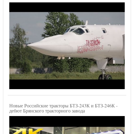
Новые Российские тракторы БТЗ-243К и БТЗ-246К -
дебют Брянского тракторного завода