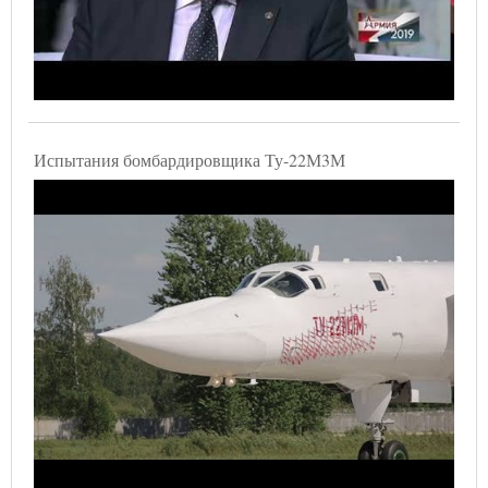
Испытания бомбардировщика Ту-22М3М