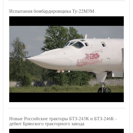
Испытания бомбардировщика Ту-22М3М
Новые Российские тракторы БТЗ-243К и БТЗ-246К -
дебют Брянского тракторного завода