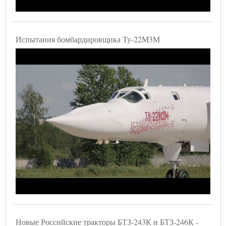
Испытания бомбардировщика Ту-22М3М
Новые Российские тракторы БТЗ-243К и БТЗ-246К -