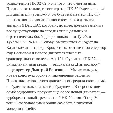
только темой НК-32-02, но и того, что будет за ним.
Предположительно, газогенератор НК-32 будет основой
для двигателя (возможно, он будет называться НК-65)
перспективного авиационного комплекса дальней
авиации (ПАК ДА), который, по идее, должен заменить
все существующие на сегодня типы дальних и
стратегических бомбардировщиков — и Ту-95, и
Ту-22М3, и Ту-160. К слову, выпускаться он будет на
Казанском авиазаводе. Кроме того, этот же газогенератор
будет основой и нового двигателя тяжелых
транспортных самолетов Ан-124 «Руслан». «НК-32 —
уникальный двигатель, — рассказывал „Интерфаксу“
Дмитрий Рогозин
вице-премьер
. — Мы используем
новые конструкторские и инженерные решения.
Проектная основа этого двигателя опередила свое время,
он будет использоваться и в будущем... В перспективе
бомбардировщик получит еще более новый двигатель —
турбореактивный трехвальный НК-65 с тягой под 30
тонн. Это узнаваемый облик самолета с глубокой
модернизацией».