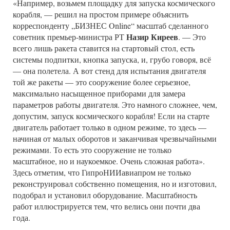
«Например, возьмем площадку для запуска космического
корабля, — решил на простом примере объяснить
корреспонденту „БИЗНЕС Online“ масштаб сделанного
Назир Киреев
советник премьер-министра РТ
. — Это
всего лишь ракета ставится на стартовый стол, есть
системы подпитки, кнопка запуска, и, грубо говоря, всё
— она полетела. А вот стенд для испытания двигателя
той же ракеты — это сооружение более серьезное,
максимально насыщенное приборами для замера
параметров работы двигателя. Это намного сложнее, чем,
допустим, запуск космического корабля! Если на старте
двигатель работает только в одном режиме, то здесь —
начиная от малых оборотов и заканчивая чрезвычайными
режимами. То есть это сооружение не только
масштабное, но и наукоемкое. Очень сложная работа».
Здесь отметим, что ГипроНИИавиапром не только
реконструировал собственно помещения, но и изготовил,
подобрал и установил оборудование. Масштабность
работ иллюстрируется тем, что велись они почти два
года.