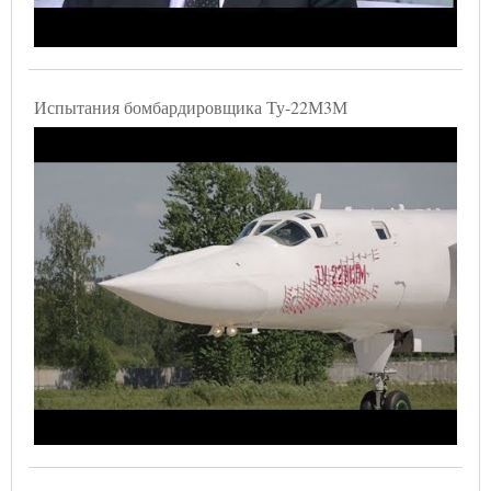
Испытания бомбардировщика Ту-22М3М