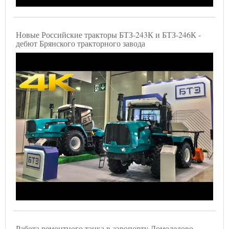
Новые Российские тракторы БТЗ-243К и БТЗ-246К -
дебют Брянского тракторного завода
Работа ремонтного танка в аэропорту Домодедово