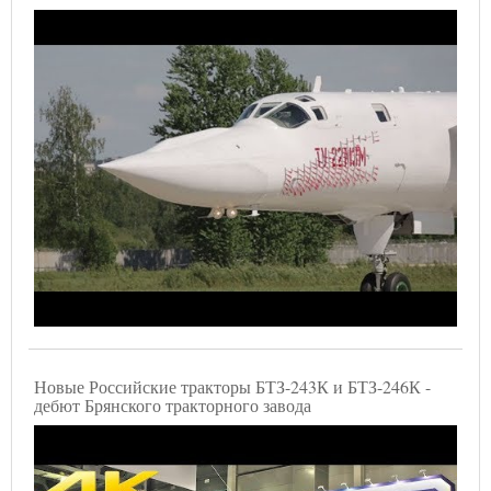
Новые Российские тракторы БТЗ-243К и БТЗ-246К -
дебют Брянского тракторного завода