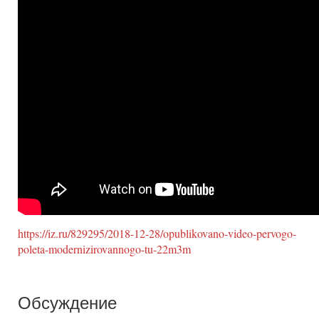
https://iz.ru/829295/2018-12-28/opublikovano-video-pervogo-
poleta-modernizirovannogo-tu-22m3m
Обсуждение