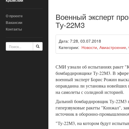
Крымский
Военный эксперт про
О проекте
Ту-22М3
Вакансии
Контакты
Дата: 7:28, 03.07.2018
Категории:
Новости
,
Авиастроение
,
СМИ узнали об испытаниях ракет "
бомбардировщике Ту-22М3. В эфире 
военный эксперт Борис Рожин выска
оправданна ли установка новейших 
на самолеты с солидной историей.
Дальний бомбардировщик Ту-22М3 
гиперзвуковые ракеты "Кинжал", з
источник в оборонно-промышленном
"Ту-22М3, на котором будут испыты