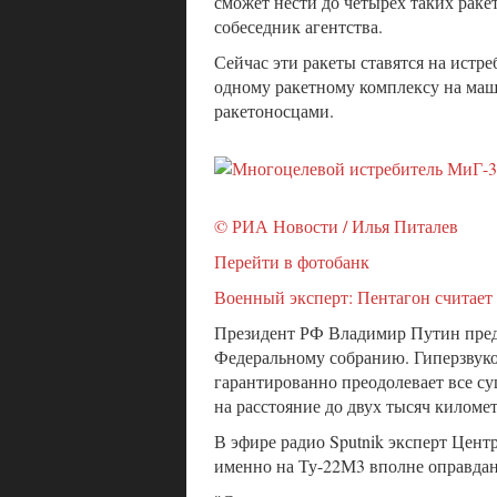
сможет нести до четырех таких ракет
собеседник агентства.
Сейчас эти ракеты ставятся на истр
одному ракетному комплексу на маш
ракетоносцами.
© РИА Новости / Илья Питалев
Перейти в фотобанк
Военный эксперт: Пентагон считает
Президент РФ Владимир Путин пред
Федеральному собранию. Гиперзвукова
гарантированно преодолевает все с
на расстояние до двух тысяч киломе
В эфире радио Sputnik эксперт Цен
именно на Ту-22М3 вполне оправ