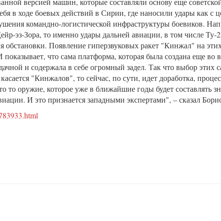
анной версией машин, которые составляли основу еще советско
себя в ходе боевых действий в Сирии, где наносили удары как с
зрушения командно-логистической инфраструктуры боевиков. Нап
Дейр-эз-Зора, то именно удары дальней авиации, в том числе Ту
я обстановки. Появление гиперзвуковых ракет "Кинжал" на эти
 показывает, что сама платформа, которая была создана еще во 
дачной и содержала в себе огромный задел. Так что выбор этих 
касается "Кинжалов", то сейчас, по сути, идет доработка, проце
это то оружие, которое уже в ближайшие годы будет составлять з
иации. И это признается западными экспертами", – сказал Бор
3783933.html