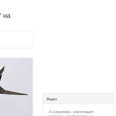
" на
Видео
«Солнцепек» уничтожает
колонны «противника» в