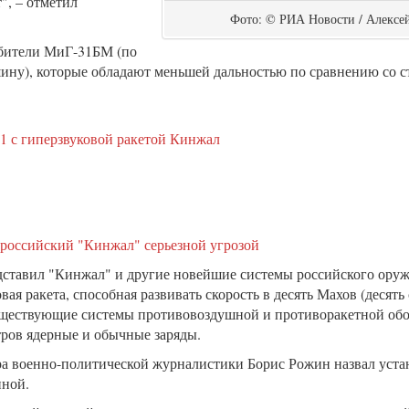
", – отметил
Фото: © РИА Новости / Алексе
ебители МиГ-31БМ (по
ину), которые обладают меньшей дальностью по сравнению со 
 российский "Кинжал" серьезной угрозой
ставил "Кинжал" и другие новейшие системы российского оруж
я ракета, способная развивать скорость в десять Махов (десять 
уществующие системы противовоздушной и противоракетной обо
тров ядерные и обычные заряды.
тра военно-политической журналистики Борис Рожин назвал уст
данной.