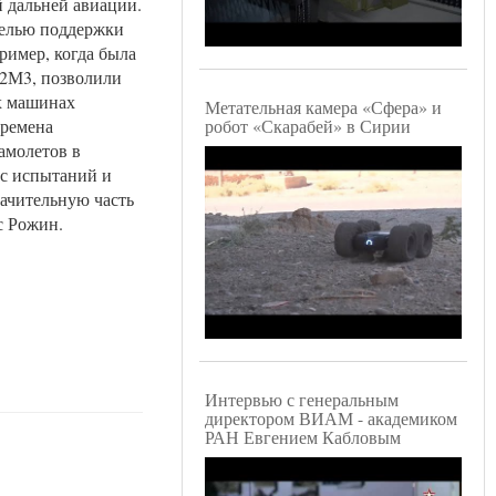
й дальней авиации.
 целью поддержки
ример, когда была
-22М3, позволили
х машинах
Метательная камера «Сфера» и
робот «Скарабей» в Сирии
времена
самолетов в
сс испытаний и
начительную часть
ис Рожин.
Интервью с генеральным
директором ВИАМ - академиком
РАН Евгением Кабловым