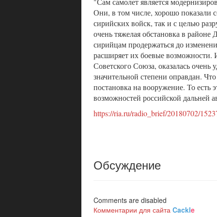
"Сам самолет является модернизиров
Они, в том числе, хорошо показали 
сирийских войск, так и с целью ра
очень тяжелая обстановка в районе 
сирийцам продержаться до изменени
расширяет их боевые возможности. И
Советского Союза, оказалась очень у
значительной степени оправдан. Что 
постановка на вооружение. То есть 
возможностей российской дальней ав
https://ria.ru/radio_brief/20180702/152
Обсуждение
Comments are disabled
Комментарии для сайта
Cackl
e