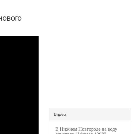
нового
Видео
В Нижнем Новгороде на воду
спустили "Метеор 120Р"