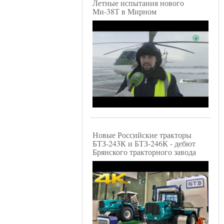
Летные испытания нового
Ми-38Т в Мирном
Новые Российские тракторы
БТЗ-243К и БТЗ-246К - дебют
Брянского тракторного завода