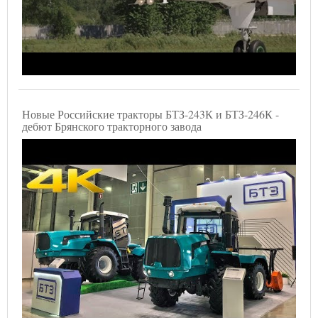
Новые Российские тракторы БТЗ-243К и БТЗ-246К -
дебют Брянского тракторного завода