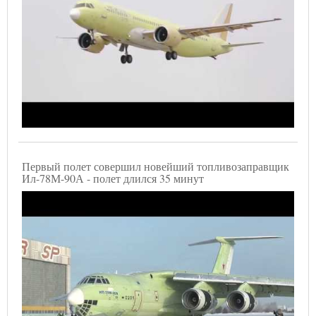
Первый полет совершил новейший топливозаправщик
Ил-78М-90А - полет длился 35 минут