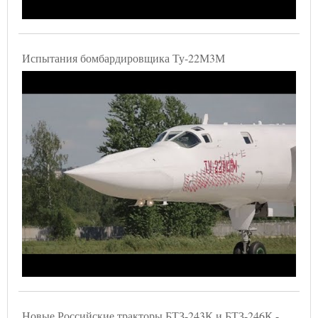
Испытания бомбардировщика Ту-22М3М
Новые Российские тракторы БТЗ-243К и БТЗ-246К -