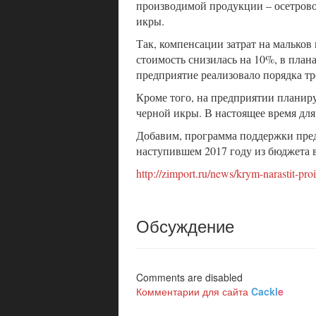
производимой продукции – осетров
икры.
Так, компенсации затрат на мальков
стоимость снизилась на 10%, в план
предприятие реализовало порядка тр
Кроме того, на предприятии планиру
черной икры. В настоящее время дл
Добавим, программа поддержки предп
наступившем 2017 году из бюджета 
http://zimport.ru/news/krym-narastit-pro
Обсуждение
Comments are disabled
Комментарии для сайта
Cackl
e