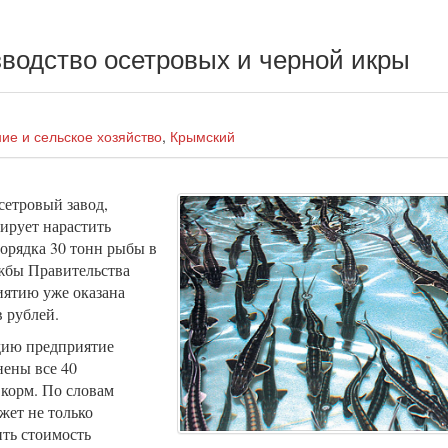
водство осетровых и черной икры
ие и сельское хозяйство
,
Крымский
етровый завод,
ирует нарастить
орядка 30 тонн рыбы в
жбы Правительства
иятию уже оказана
 рублей.
дию предприятие
нены все 40
 корм. По словам
жет не только
ить стоимость