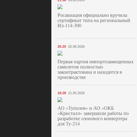
21:58
06.06.2026
Росавиация официально вручила
сертификат типа на региональный
Ил-114-300
20:20
02.06.2026
Первая партия импортозамещенных
самолетов полностью
законтрактована и находится в
производстве
18:28
21.05.2026
АО «Туполев» и АО «ОКБ
«Кристалл» завершили работы по
разработке озонового конвертера
для Ту-214