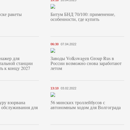
19:18
28.04.2023
ске ракеты
Битум БНД 70/100: применение,
особенности, где купить
06:30
07.04.2022
нажер для
Заводы Volkswagen Group Rus в
тальной станции
России возможно снова заработают
ь к концу 2027
летом
13:10
03.02.2022
уру взорвана
56 минских троллейбусов с
 обслуживания для
автономным ходом для Волгограда