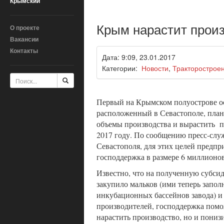
Крымский
Крым нарастит произ
О проекте
Вакансии
Контакты
Дата: 9:09, 23.01.2017
Категории:
Новости
,
Тракторостроен
Первый на Крымском полуострове ос
расположенный в Севастополе, план
объемы производства и вырастить п
2017 году. По сообщению пресс-слу
Севастополя, для этих целей предпр
господдержка в размере 6 миллионов
Известно, что на полученную субси
закупило мальков (ими теперь запол
инкубационных бассейнов завода) и
производителей, господдержка помо
нарастить производство, но и пониз