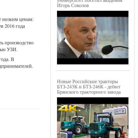
Игорь Соколов
е низким ценам:
ев 2016 года
ть производство
щью УЗИ.
года. В
едпринимателей.
Новые Российские тракторы
БТЗ-243К и БТЗ-246К - дебют
Брянского тракторного завода