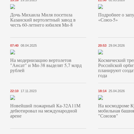
15:16
29.10.2025
21:50
02.05.2026
Дочь Михаила Миля посетила
Подробнее о запу
Казанский вертолетный завод в
«Союз‑5»
честь 60-летнего юбилея Ми-8
07:40
08.04.2025
20:53
29.04.2026
На модернизацию вертолетов
Космический тре
"Ансат" и Ми-38 выделят 5,7 млрд
Российской орби
рублей
планируют создат
года
22:10
17.11.2023
18:14
25.04.2026
Новейший пожарный Ка-32А11М
На космодроме К
дебютировал на международной
мобильная башня
арене
"Союзов"